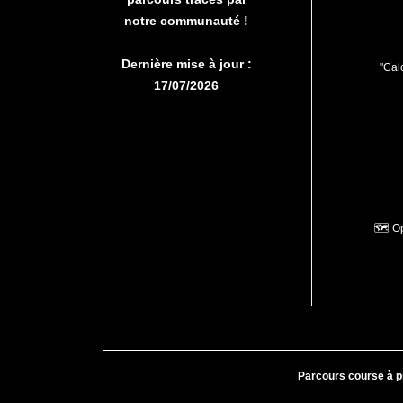
notre communauté !
Dernière mise à jour :
"Calc
17/07/2026
🗺️ O
Parcours course à p