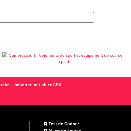
raire
-
Importer un fichier GPX
Test de Cooper
Allure de course