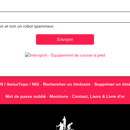
main et non un robot spammeur.
GN / SwissTopo / NGI
-
Rechercher un itinéraire
-
Supprimer un itiné
-
Mot de passe oublié
-
Mentions
-
Contact, Liens & Livre d'or