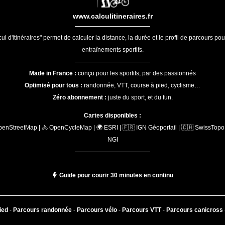
www.calculitineraires.fr
ul d'itinéraires" permet de calculer la distance, la durée et le profil de parcours po
entraînements sportifs.
Made in France :
conçu pour les sportifs, par des passionnés
Optimisé pour tous :
randonnée, VTT, course à pied, cyclisme…
Zéro abonnement :
juste du sport, et du fun.
Cartes disponibles :
penStreetMap | 🚴 OpenCycleMap | 🌍 ESRI | 🇫🇷 IGN Géoportail | 🇨🇭 SwissTopo 
NGI
Guide pour courir 30 minutes en continu
ied
-
Parcours randonnée
-
Parcours vélo
-
Parcours VTT
-
Parcours canicross