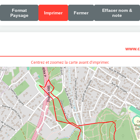
Format
Effacer nom &
Imprimer
Fermer
Paysage
note
www.ca
Centrez et zoomez la carte avant d'imprimer.