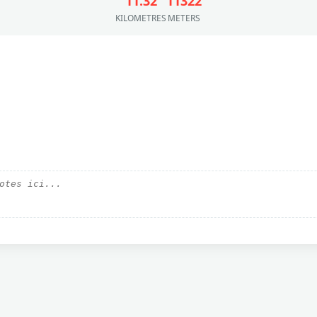
11.32
11322
KILOMETRES
METERS