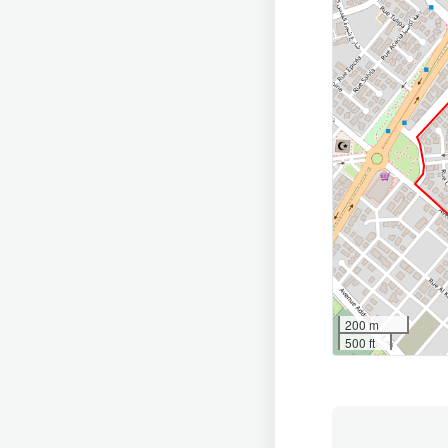
200 m
500 ft