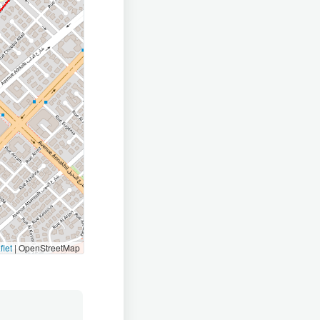
flet
|
OpenStreetMap