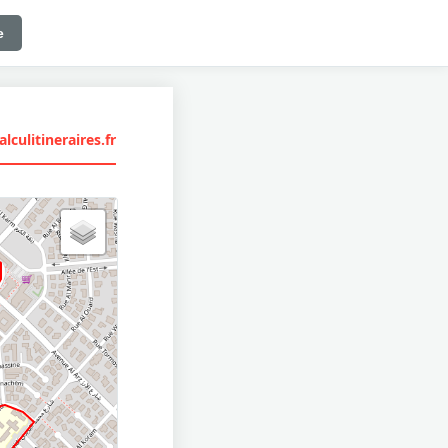
e
lculitineraires.fr