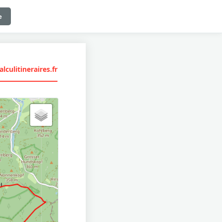
e
lculitineraires.fr