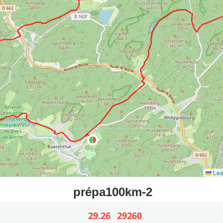
Lea
29.26
29260