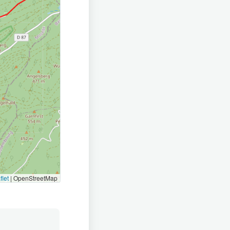
flet
|
OpenStreetMap