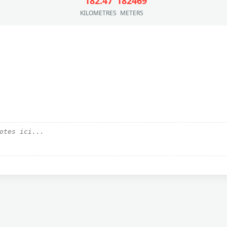
182.47
182469
KILOMETRES
METERS