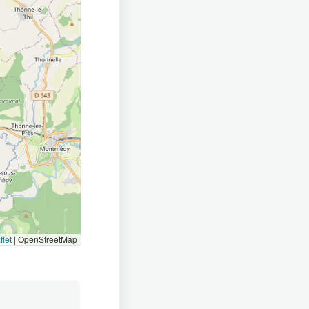
flet
|
OpenStreetMap