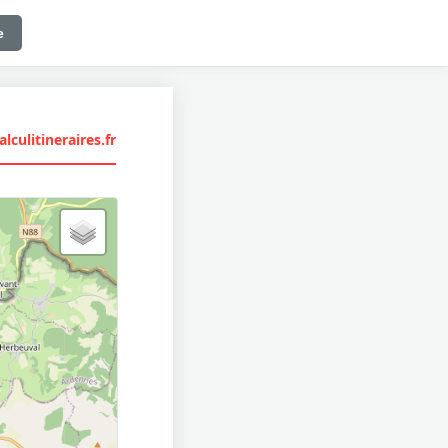
e
lculitineraires.fr