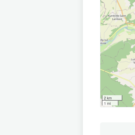
2 km
1 mi