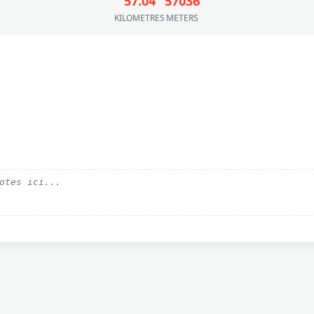
57.04
57036
KILOMETRES
METERS