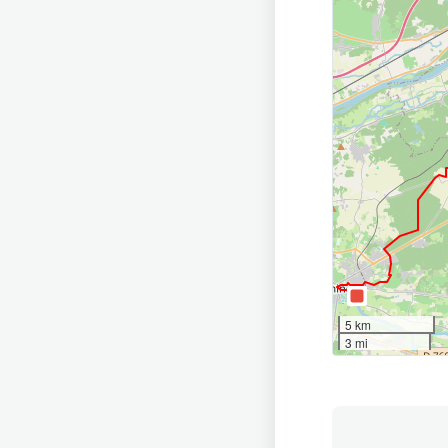
5 km
3 mi