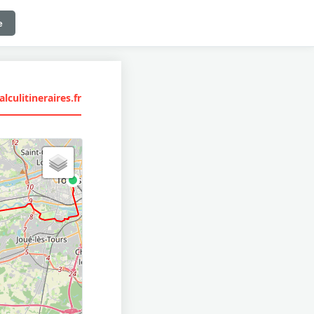
e
lculitineraires.fr