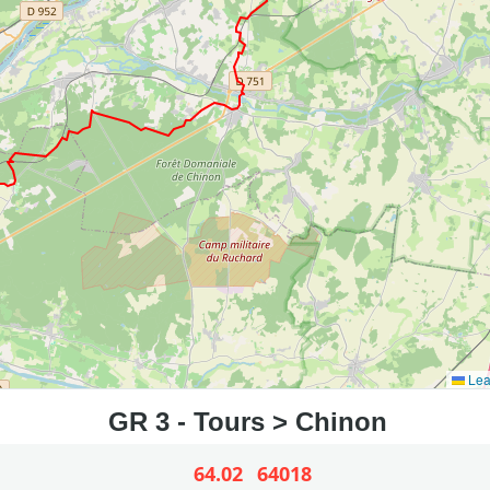
Lea
64.02
64018