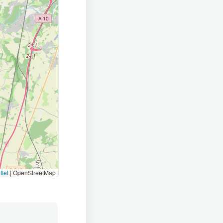
flet
|
OpenStreetMap