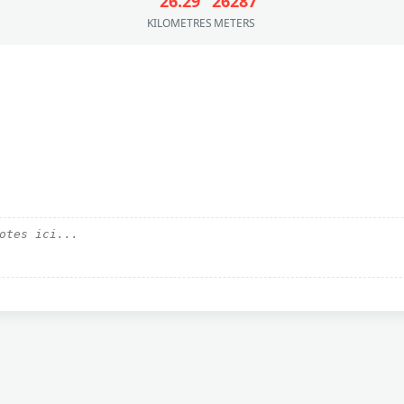
26.29
26287
KILOMETRES
METERS