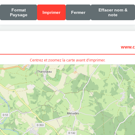
Format
Effacer nom &
Imprimer
Fermer
Paysage
note
www.ca
Centrez et zoomez la carte avant d'imprimer.