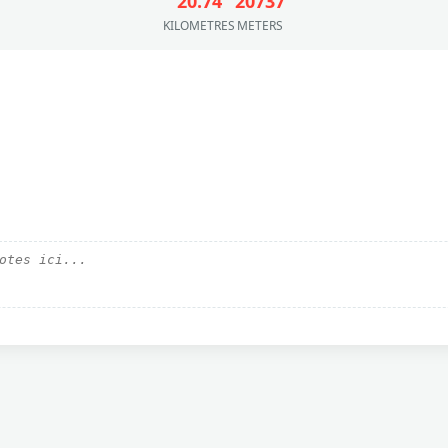
20.74
20737
KILOMETRES
METERS