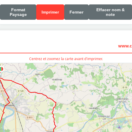
Format
Effacer nom &
Imprimer
Fermer
Paysage
note
www.ca
Centrez et zoomez la carte avant d'imprimer.