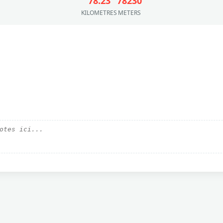
78.23
78230
KILOMETRES
METERS