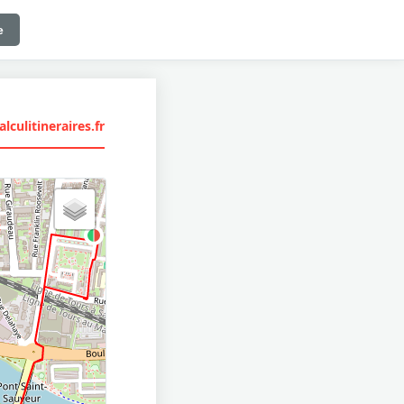
e
lculitineraires.fr