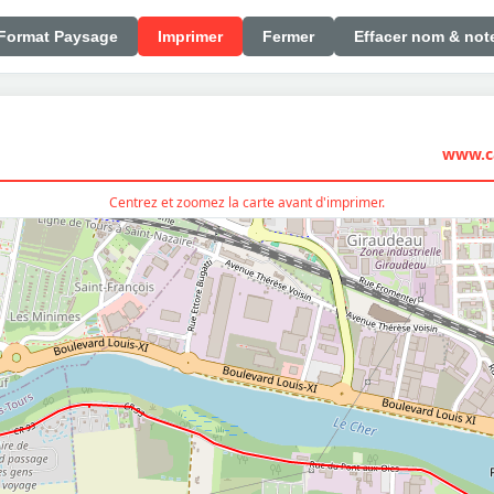
Format Paysage
Imprimer
Fermer
Effacer nom & not
www.ca
Centrez et zoomez la carte avant d'imprimer.