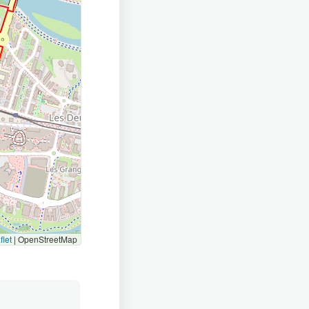
flet
|
OpenStreetMap