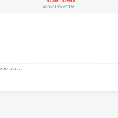
37.65
37648
KILOMETRES
METERS