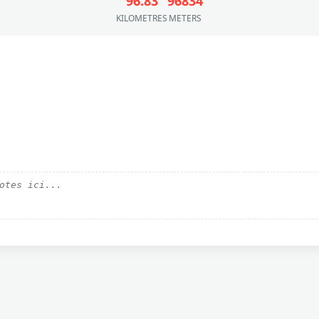
96.83
96834
KILOMETRES
METERS