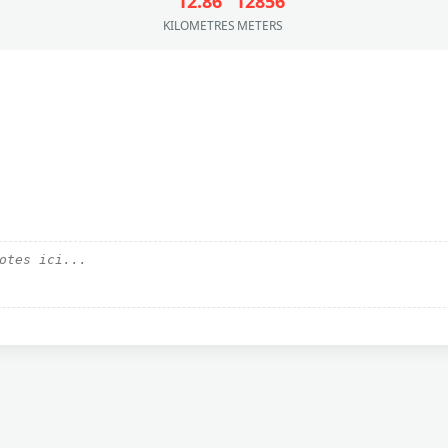
12.86
12856
KILOMETRES
METERS