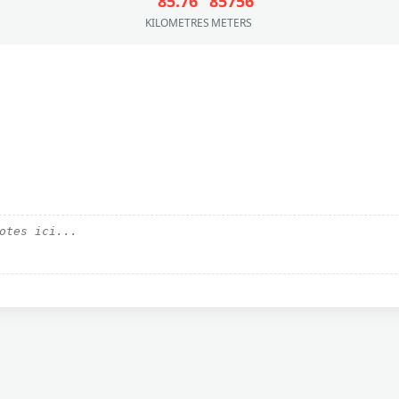
85.76
85756
KILOMETRES
METERS