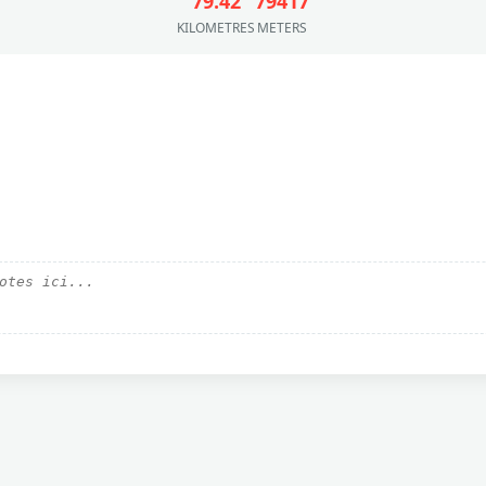
79.42
79417
KILOMETRES
METERS