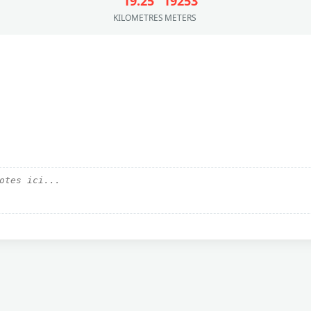
19.25
19253
KILOMETRES
METERS