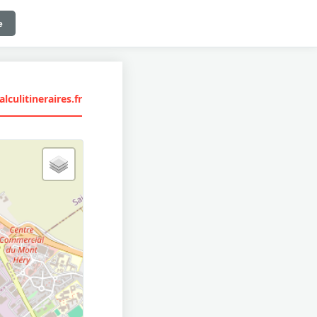
e
lculitineraires.fr