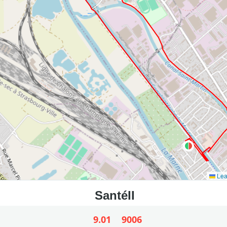
Lea
9.01
9006