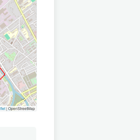
flet
|
OpenStreetMap