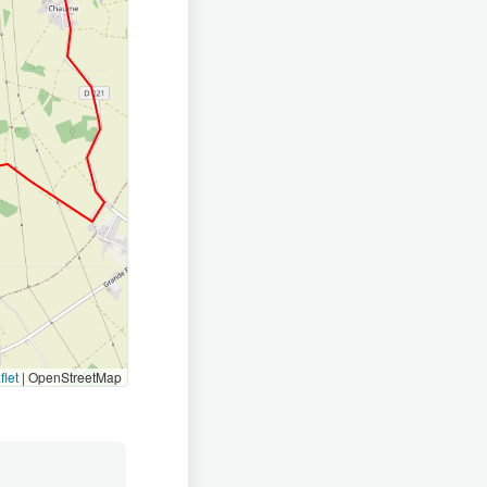
flet
|
OpenStreetMap