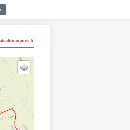
e
lculitineraires.fr