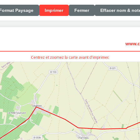
Format Paysage
Imprimer
Fermer
Effacer nom & not
www.ca
Centrez et zoomez la carte avant d'imprimer.