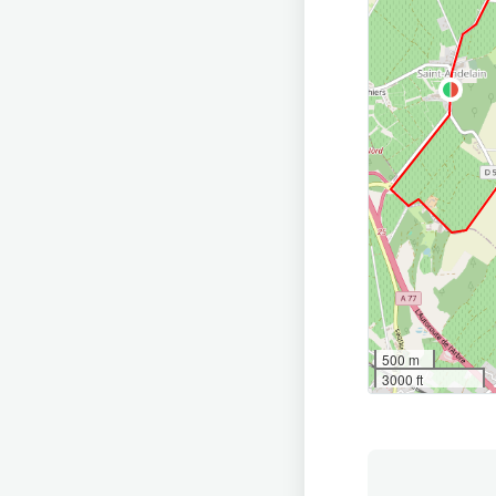
500 m
3000 ft