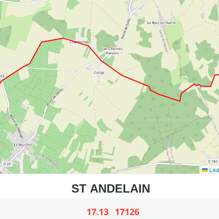
Lea
17.13
17126