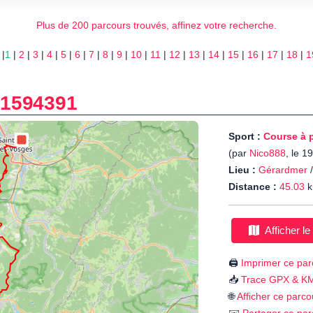
Plus de 200 parcours trouvés, affinez votre recherche.
 |
1
|
2
|
3
|
4
|
5
|
6
|
7
|
8
|
9
|
10
|
11
|
12
|
13
|
14
|
15
|
16
|
17
|
18
|
1
-
1594391
Sport :
Course à 
(par
Nico888
, le 1
Lieu :
Gérardmer
Distance :
45.03
k
Afficher le
🖨️
Imprimer ce par
📥
Trace GPX & K
🌐
Afficher ce parco