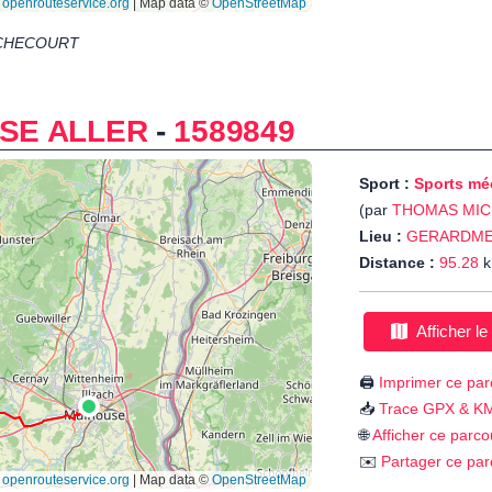
CHECOURT
SE ALLER
-
1589849
Sport :
Sports mé
(par
THOMAS MIC
Lieu :
GERARDM
Distance :
95.28
k
Afficher le
🖨️
Imprimer ce par
📥
Trace GPX & K
🌐
Afficher ce parco
✉️
Partager ce par