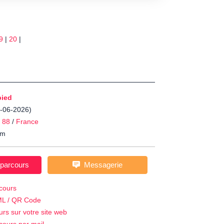
9
|
20
|
pied
9-06-2026)
/
88
/
France
m
 parcours
Messagerie
cours
ML / QR Code
urs sur votre site web