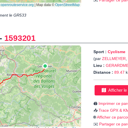
✉️
Partager ce par
ement le GR533
-
1593201
Sport :
Cyclisme
(par
ZELLMEYER
,
Lieu :
GERARDM
Distance :
89.47
k
Afficher le
🖨️
Imprimer ce par
📥
Trace GPX & K
🌐
Afficher ce parco
✉️
Partager ce par