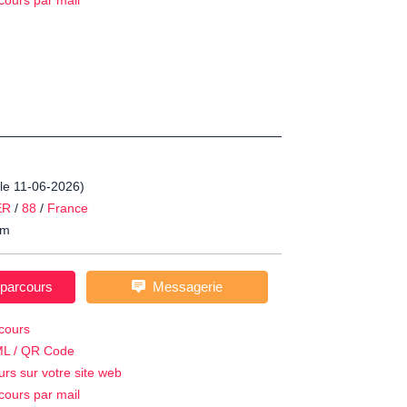
cours par mail
 le 11-06-2026)
ER
/
88
/
France
m
 parcours
Messagerie
cours
ML / QR Code
urs sur votre site web
cours par mail