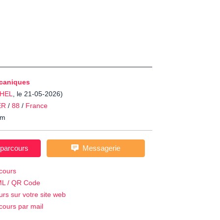
caniques
HEL
, le 21-05-2026)
ER
/
88
/
France
m
 parcours
Messagerie
cours
ML / QR Code
urs sur votre site web
cours par mail