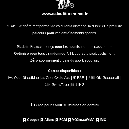
www.calculitineraires.fr
"Calcul d'itinéraires" permet de calculer la distance, la durée et le profil de
parcours pour vos entraînements sportifs.
Made in France :
conçu pour les sportifs, par des passionnés
Optimisé pour tous :
randonnée, VTT, course à pied, cyclisme…
Zéro abonnement :
juste du sport, et du fun.
Cartes disponibles :
🗺️ OpenStreetMap | 🚴 OpenCycleMap | 🌍 ESRI | 🇫🇷 IGN Géoportail |
🇨🇭 SwissTopo | 🇧🇪 NGI
Guide pour courir 30 minutes en continu
Cooper
Allure
FCM
VO2max/VMA
IMC