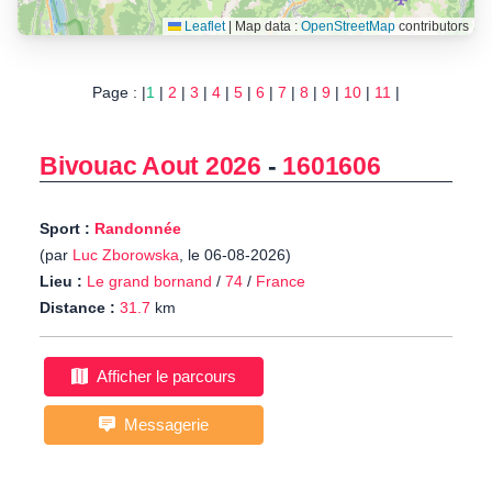
Leaflet
|
Map data :
OpenStreetMap
contributors
Page : |
1
|
2
|
3
|
4
|
5
|
6
|
7
|
8
|
9
|
10
|
11
|
Bivouac Aout 2026
-
1601606
Sport :
Randonnée
(par
Luc Zborowska
, le 06-08-2026)
Lieu :
Le grand bornand
/
74
/
France
Distance :
31.7
km
Afficher le parcours
Messagerie