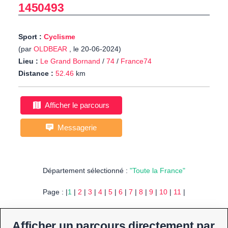
1450493
Sport :
Cyclisme
(par
OLDBEAR
, le 20-06-2024)
Lieu :
Le Grand Bornand
/
74
/
France74
Distance :
52.46
km
Afficher le parcours
Messagerie
Département sélectionné :
"Toute la France"
Page : |
1
|
2
|
3
|
4
|
5
|
6
|
7
|
8
|
9
|
10
|
11
|
Afficher un parcours directement par