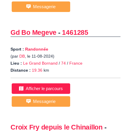
Messagerie
Gd Bo Megeve
-
1461285
Sport :
Randonnée
(par
DB
, le 11-08-2024)
Lieu :
Le Grand Bornand
/
74
/
France
Distance :
19.36
km
Afficher le parcours
Messagerie
Croix Fry depuis le Chinaillon
-