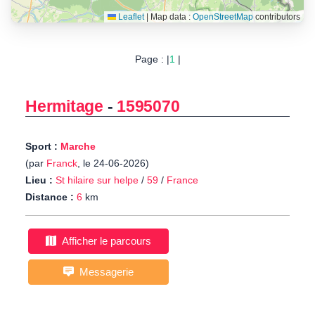
Leaflet
|
Map data :
OpenStreetMap
contributors
Page : |
1
|
Hermitage
-
1595070
Sport :
Marche
(par
Franck
, le 24-06-2026)
Lieu :
St hilaire sur helpe
/
59
/
France
Distance :
6
km
Afficher le parcours
Messagerie