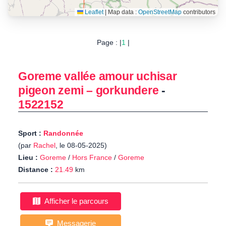
Leaflet
|
Map data :
OpenStreetMap
contributors
Page : |
1
|
Goreme vallée amour uchisar
pigeon zemi – gorkundere
-
1522152
Sport :
Randonnée
(par
Rachel
, le 08-05-2025)
Lieu :
Goreme
/
Hors France
/
Goreme
Distance :
21.49
km
Afficher le parcours
Messagerie