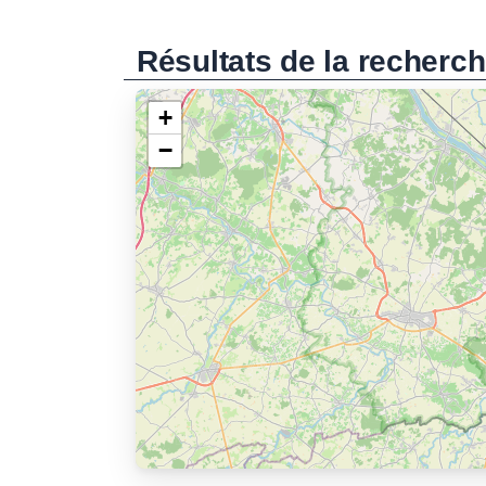
Résultats de la recherc
+
−