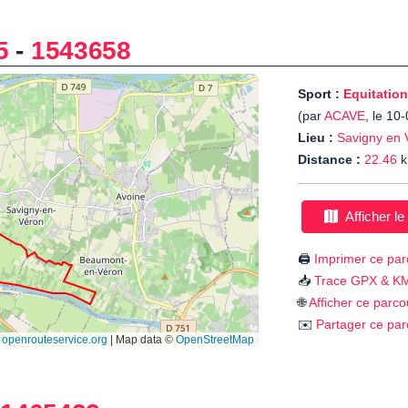
5
-
1543658
Sport :
Equitation
(par
ACAVE
, le 10
Lieu :
Savigny en 
Distance :
22.46
k
Afficher le
🖨️
Imprimer ce par
📥
Trace GPX & K
🌐
Afficher ce parco
✉️
Partager ce par