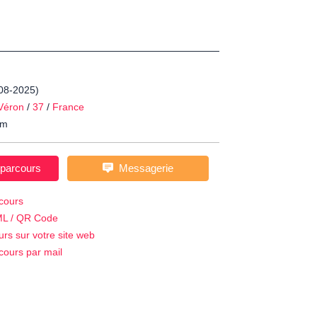
-08-2025)
Véron
/
37
/
France
m
 parcours
Messagerie
cours
ML / QR Code
urs sur votre site web
cours par mail