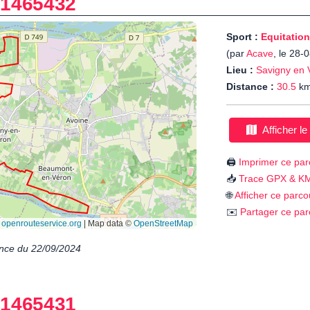
-
1465432
Sport :
Equitation
(par
Acave
, le 28-
Lieu :
Savigny en 
Distance :
30.5
k
Afficher le
🖨️
Imprimer ce par
📥
Trace GPX & K
🌐
Afficher ce parco
✉️
Partager ce par
nce du 22/09/2024
-
1465431