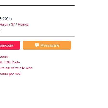
08-2024)
Véron
/
37
/
France
m
 parcours
Messagerie
cours
ML / QR Code
urs sur votre site web
cours par mail