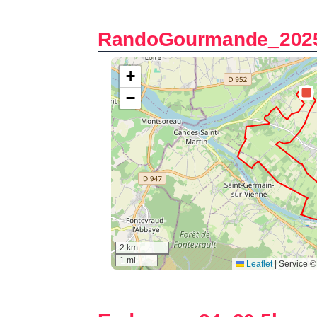
RandoGourmande_202