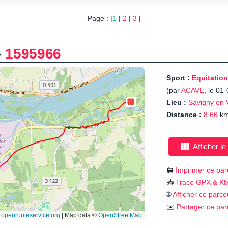
Page : |
1
|
2
|
3
|
-
1595966
Sport :
Equitation
(par
ACAVE
, le 01
Lieu :
Savigny en 
Distance :
8.66
k
Afficher le
🖨️
Imprimer ce par
📥
Trace GPX & K
🌐
Afficher ce parco
✉️
Partager ce par