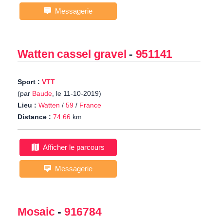
Messagerie
Watten cassel gravel
-
951141
Sport :
VTT
(par
Baude
, le 11-10-2019)
Lieu :
Watten
/
59
/
France
Distance :
74.66
km
Afficher le parcours
Messagerie
Mosaic
-
916784