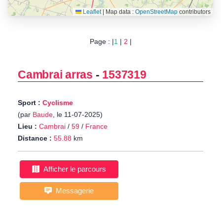
Leaflet
|
Map data :
OpenStreetMap
contributors
Page : |
1
|
2
|
Cambrai arras
-
1537319
Sport :
Cyclisme
(par
Baude
, le 11-07-2025)
Lieu :
Cambrai
/
59
/
France
Distance :
55.88
km
Afficher le parcours
Messagerie