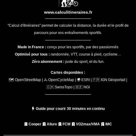
www.calculitineraires.fr
"Calcul d'itinéraires" permet de calculer la distance, la durée et le profil de
parcours pour vos entraînements sportifs.
Made in France :
conçu pour les sportifs, par des passionnés
Optimisé pour tous :
randonnée, VTT, course à pied, cyclisme…
Zéro abonnement :
juste du sport, et du fun.
Cartes disponibles :
🗺️ OpenStreetMap | 🚴 OpenCycleMap | 🌍 ESRI | 🇫🇷 IGN Géoportail |
🇨🇭 SwissTopo | 🇧🇪 NGI
Guide pour courir 30 minutes en continu
Cooper
Allure
FCM
VO2max/VMA
IMC