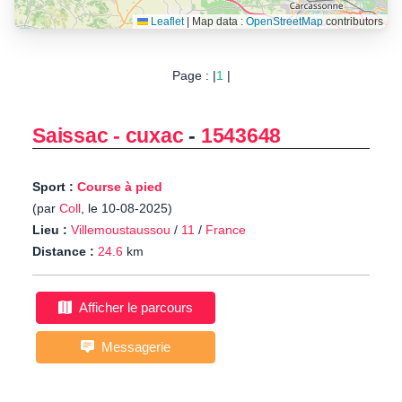
Leaflet
|
Map data :
OpenStreetMap
contributors
Page : |
1
|
Saissac - cuxac
-
1543648
Sport :
Course à pied
(par
Coll
, le 10-08-2025)
Lieu :
Villemoustaussou
/
11
/
France
Distance :
24.6
km
Afficher le parcours
Messagerie