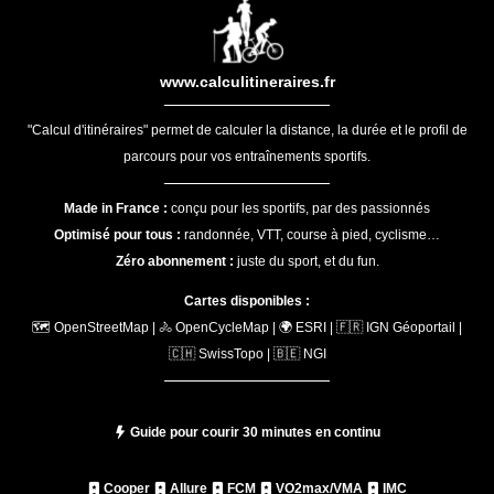
www.calculitineraires.fr
"Calcul d'itinéraires" permet de calculer la distance, la durée et le profil de
parcours pour vos entraînements sportifs.
Made in France :
conçu pour les sportifs, par des passionnés
Optimisé pour tous :
randonnée, VTT, course à pied, cyclisme…
Zéro abonnement :
juste du sport, et du fun.
Cartes disponibles :
🗺️ OpenStreetMap | 🚴 OpenCycleMap | 🌍 ESRI | 🇫🇷 IGN Géoportail |
🇨🇭 SwissTopo | 🇧🇪 NGI
Guide pour courir 30 minutes en continu
Cooper
Allure
FCM
VO2max/VMA
IMC