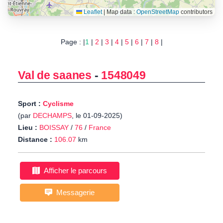
Leaflet
|
Map data :
OpenStreetMap
contributors
Page : |
1
|
2
|
3
|
4
|
5
|
6
|
7
|
8
|
Val de saanes
-
1548049
Sport :
Cyclisme
(par
DECHAMPS
, le 01-09-2025)
Lieu :
BOISSAY
/
76
/
France
Distance :
106.07
km
Afficher le parcours
Messagerie