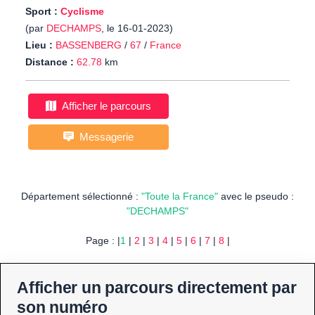
Sport :
Cyclisme
(par
DECHAMPS
, le 16-01-2023)
Lieu :
BASSENBERG
/
67
/
France
Distance :
62.78
km
Afficher le parcours
Messagerie
Département sélectionné :
"Toute la France"
avec le pseudo :
"DECHAMPS"
Page : |
1
|
2
|
3
|
4
|
5
|
6
|
7
|
8
|
Afficher un parcours directement par
son numéro