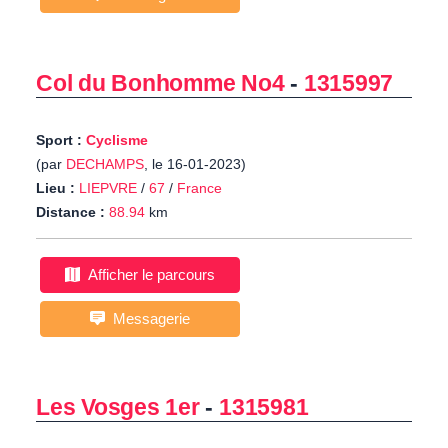
Col du Bonhomme No4
-
1315997
Sport :
Cyclisme
(par
DECHAMPS
, le 16-01-2023)
Lieu :
LIEPVRE
/
67
/
France
Distance :
88.94
km
Afficher le parcours
Messagerie
Les Vosges 1er
-
1315981