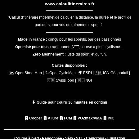
www.calculitineraires.fr
"Calcul d'itinéraires" permet de calculer la distance, la durée et le profil de
parcours pour vos entraînements sportifs.
Made in France :
conçu pour les sportifs, par des passionnés
Optimisé pour tous :
randonnée, VTT, course à pied, cyclisme…
Zéro abonnement :
juste du sport, et du fun.
Cartes disponibles :
🗺️ OpenStreetMap | 🚴 OpenCycleMap | 🌍 ESRI | 🇫🇷 IGN Géoportail |
🇨🇭 SwissTopo | 🇧🇪 NGI
Guide pour courir 30 minutes en continu
Cooper
Allure
FCM
VO2max/VMA
IMC
Course à pied
-
Randonnée
-
Vélo
-
VTT
-
Canicross
-
Equitation