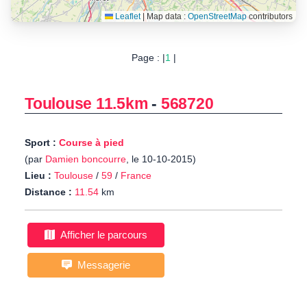
Leaflet
|
Map data :
OpenStreetMap
contributors
Page : |
1
|
Toulouse 11.5km
-
568720
Sport :
Course à pied
(par
Damien boncourre
, le 10-10-2015)
Lieu :
Toulouse
/
59
/
France
Distance :
11.54
km
Afficher le parcours
Messagerie