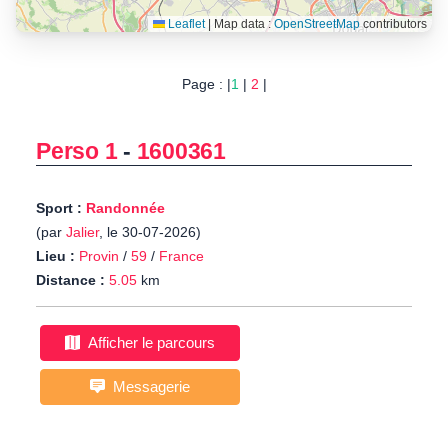
Leaflet
|
Map data :
OpenStreetMap
contributors
Page : |
1
|
2
|
Perso 1
-
1600361
Sport :
Randonnée
(par
Jalier
, le 30-07-2026)
Lieu :
Provin
/
59
/
France
Distance :
5.05
km
Afficher le parcours
Messagerie