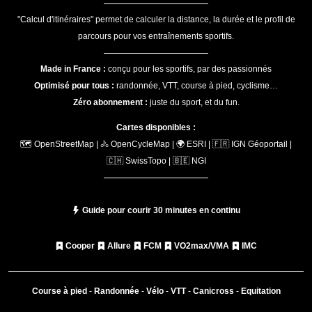
"Calcul d'itinéraires" permet de calculer la distance, la durée et le profil de
parcours pour vos entraînements sportifs.
Made in France :
conçu pour les sportifs, par des passionnés
Optimisé pour tous :
randonnée, VTT, course à pied, cyclisme…
Zéro abonnement :
juste du sport, et du fun.
Cartes disponibles :
🗺️ OpenStreetMap | 🚴 OpenCycleMap | 🌍 ESRI | 🇫🇷 IGN Géoportail |
🇨🇭 SwissTopo | 🇧🇪 NGI
Guide pour courir 30 minutes en continu
Cooper
Allure
FCM
VO2max/VMA
IMC
Course à pied
-
Randonnée
-
Vélo
-
VTT
-
Canicross
-
Equitation