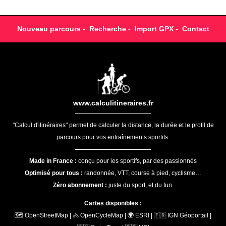
Nouveau parcours
-
Recherche
-
Import GPX
-
Contact
www.calculitineraires.fr
"Calcul d'itinéraires" permet de calculer la distance, la durée et le profil de
parcours pour vos entraînements sportifs.
Made in France :
conçu pour les sportifs, par des passionnés
Optimisé pour tous :
randonnée, VTT, course à pied, cyclisme…
Zéro abonnement :
juste du sport, et du fun.
Cartes disponibles :
🗺️ OpenStreetMap | 🚴 OpenCycleMap | 🌍 ESRI | 🇫🇷 IGN Géoportail |