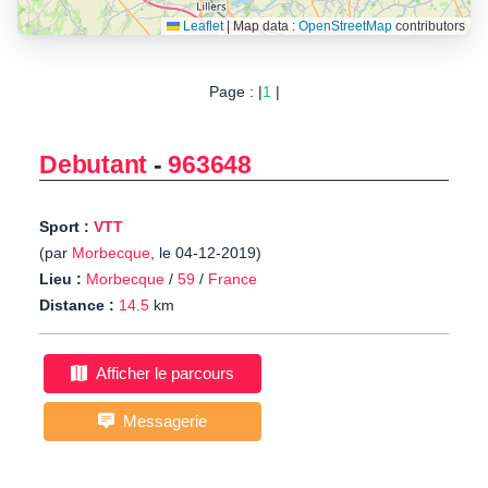
Leaflet
|
Map data :
OpenStreetMap
contributors
Page : |
1
|
Debutant
-
963648
Sport :
VTT
(par
Morbecque
, le 04-12-2019)
Lieu :
Morbecque
/
59
/
France
Distance :
14.5
km
Afficher le parcours
Messagerie