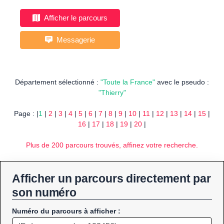
Afficher le parcours
Messagerie
Département sélectionné :
"Toute la France"
avec le pseudo :
"Thierry"
Page : |
1
|
2
|
3
|
4
|
5
|
6
|
7
|
8
|
9
|
10
|
11
|
12
|
13
|
14
|
15
|
16
|
17
|
18
|
19
|
20
|
Plus de 200 parcours trouvés, affinez votre recherche.
Afficher un parcours directement par
son numéro
Numéro du parcours à afficher :