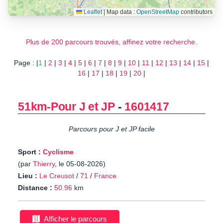
Leaflet
|
Map data :
OpenStreetMap
contributors
Plus de 200 parcours trouvés, affinez votre recherche.
Page : |
1
|
2
|
3
|
4
|
5
|
6
|
7
|
8
|
9
|
10
|
11
|
12
|
13
|
14
|
15
|
16
|
17
|
18
|
19
|
20
|
51km-Pour J et JP
-
1601417
Parcours pour J et JP facile
Sport :
Cyclisme
(par
Thierry
, le 05-08-2026)
Lieu :
Le Creusot
/
71
/
France
Distance :
50.96
km
Afficher le parcours