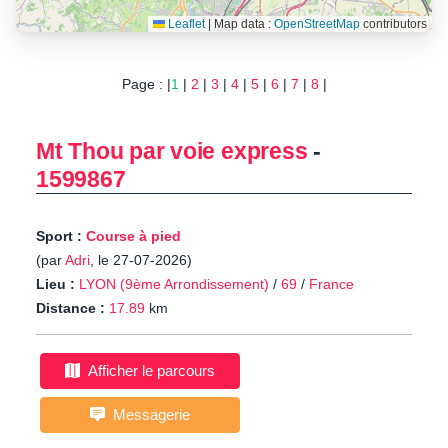
Leaflet
|
Map data :
OpenStreetMap
contributors
Page : |
1
|
2
|
3
|
4
|
5
|
6
|
7
|
8
|
Mt Thou par voie express
-
1599867
Sport :
Course à pied
(par
Adri
, le 27-07-2026)
Lieu :
LYON (9ème Arrondissement)
/
69
/
France
Distance :
17.89
km
Afficher le parcours
Messagerie