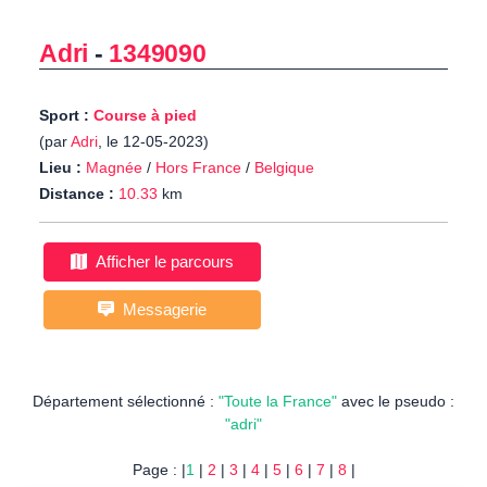
Adri
-
1349090
Sport :
Course à pied
(par
Adri
, le 12-05-2023)
Lieu :
Magnée
/
Hors France
/
Belgique
Distance :
10.33
km
Afficher le parcours
Messagerie
Département sélectionné :
"Toute la France"
avec le pseudo :
"adri"
Page : |
1
|
2
|
3
|
4
|
5
|
6
|
7
|
8
|