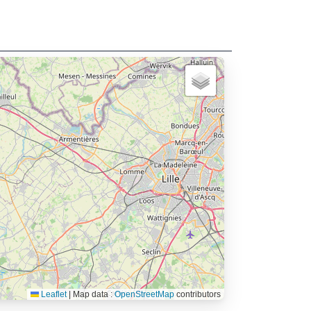
Leaflet
|
Map data :
OpenStreetMap
contributors