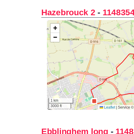
Hazebrouck 2
-
114835
Ebblinghem long
-
1148