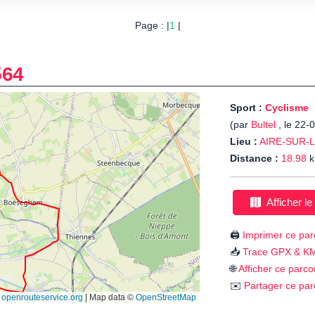
Page : |
1
|
564
Sport :
Cyclisme
(par
Bultel
, le 22-
Lieu :
AIRE-SUR-L
Distance :
18.98
k
Afficher le
🖨️
Imprimer ce par
📥
Trace GPX & K
🌐
Afficher ce parco
✉️
Partager ce par