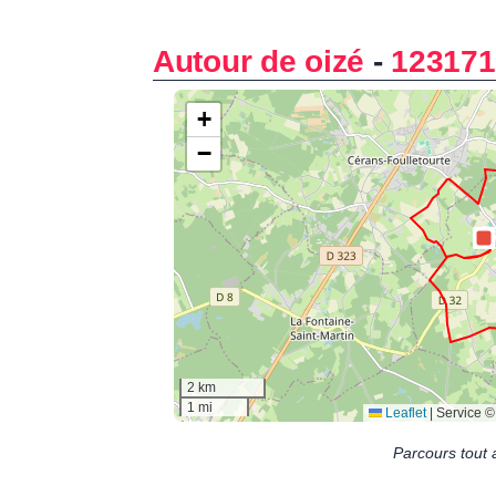
Autour de oizé
-
123171
Parcours tout 