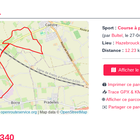
4
Sport :
Course à 
(par
Bultel
, le 27-
Lieu :
Hazebrouck
Distance :
12.23
k
Afficher le
🖨️
Imprimer ce par
📥
Trace GPX & K
🌐
Afficher ce parco
✉️
Partager ce par
340