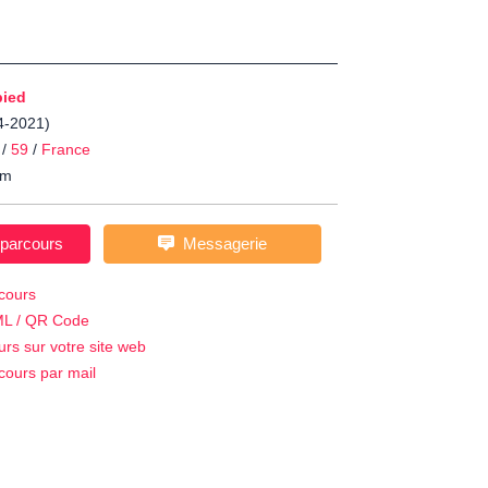
pied
04-2021)
/
59
/
France
m
 parcours
Messagerie
cours
ML / QR Code
urs sur votre site web
cours par mail