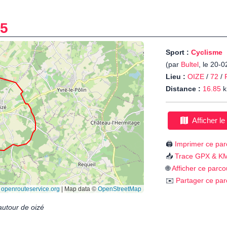
5
Sport :
Cyclisme
(par
Bultel
, le 20-
Lieu :
OIZE
/
72
/
Distance :
16.85
k
Afficher le
🖨️
Imprimer ce par
📥
Trace GPX & K
🌐
Afficher ce parco
✉️
Partager ce par
autour de oizé