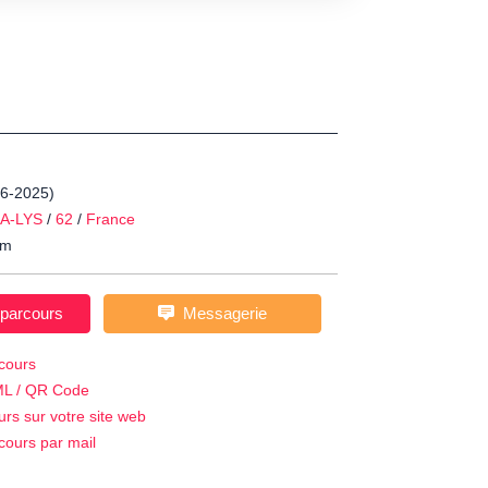
06-2025)
A-LYS
/
62
/
France
m
 parcours
Messagerie
cours
ML / QR Code
urs sur votre site web
cours par mail