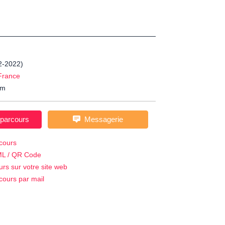
02-2022)
France
m
 parcours
Messagerie
cours
ML / QR Code
urs sur votre site web
cours par mail