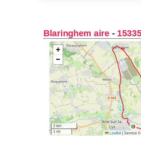
Blaringhem aire
-
1533