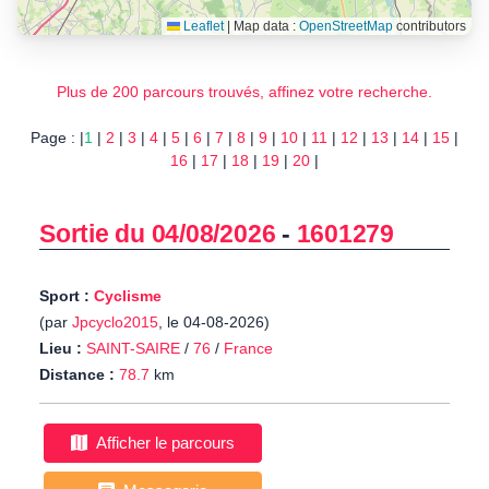
Leaflet
|
Map data :
OpenStreetMap
contributors
Plus de 200 parcours trouvés, affinez votre recherche.
Page : |
1
|
2
|
3
|
4
|
5
|
6
|
7
|
8
|
9
|
10
|
11
|
12
|
13
|
14
|
15
|
16
|
17
|
18
|
19
|
20
|
Sortie du 04/08/2026
-
1601279
Sport :
Cyclisme
(par
Jpcyclo2015
, le 04-08-2026)
Lieu :
SAINT-SAIRE
/
76
/
France
Distance :
78.7
km
Afficher le parcours