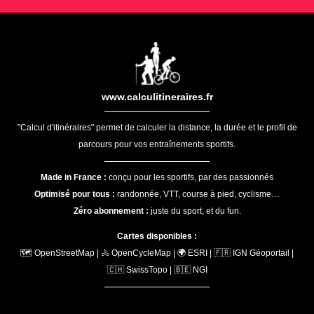
www.calculitineraires.fr
"Calcul d'itinéraires" permet de calculer la distance, la durée et le profil de
parcours pour vos entraînements sportifs.
Made in France :
conçu pour les sportifs, par des passionnés
Optimisé pour tous :
randonnée, VTT, course à pied, cyclisme…
Zéro abonnement :
juste du sport, et du fun.
Cartes disponibles :
🗺️ OpenStreetMap | 🚴 OpenCycleMap | 🌍 ESRI | 🇫🇷 IGN Géoportail |
🇨🇭 SwissTopo | 🇧🇪 NGI