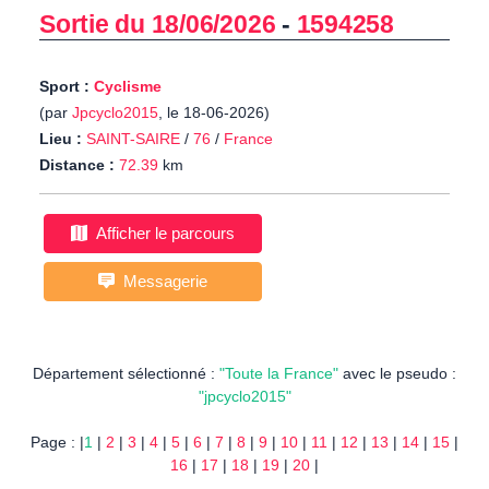
Sortie du 18/06/2026
-
1594258
Sport :
Cyclisme
(par
Jpcyclo2015
, le 18-06-2026)
Lieu :
SAINT-SAIRE
/
76
/
France
Distance :
72.39
km
Afficher le parcours
Messagerie
Département sélectionné :
"Toute la France"
avec le pseudo :
"jpcyclo2015"
Page : |
1
|
2
|
3
|
4
|
5
|
6
|
7
|
8
|
9
|
10
|
11
|
12
|
13
|
14
|
15
|
16
|
17
|
18
|
19
|
20
|