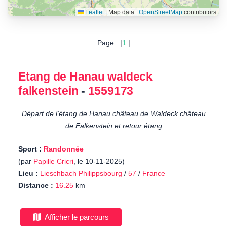
Leaflet
|
Map data :
OpenStreetMap
contributors
Page : |
1
|
Etang de Hanau waldeck
falkenstein
-
1559173
Départ de l'étang de Hanau château de Waldeck château
de Falkenstein et retour étang
Sport :
Randonnée
(par
Papille Cricri
, le 10-11-2025)
Lieu :
Lieschbach Philippsbourg
/
57
/
France
Distance :
16.25
km
Afficher le parcours