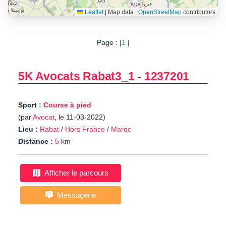
Leaflet
|
Map data :
OpenStreetMap
contributors
Page : |
1
|
5K Avocats Rabat3_1
-
1237201
Sport :
Course à pied
(par
Avocat
, le 11-03-2022)
Lieu :
Rabat
/
Hors France
/
Maroc
Distance :
5
km
Afficher le parcours
Messagerie