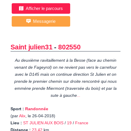
Afficher le parcours
Messagerie
Saint julien31
-
802550
Au deuxième ravitaillement à la Besse (face au chemin
venant de Fageyrol) on ne revient pas vers le carrefour
avec le D145 mais on continue direction St Julien et on
prende le premier chemin sur droite rencontré qui nous
emméne prende Miermont (traversée du bois) et par la
sute à gauche
...
Sport :
Randonnée
(par
Alix
, le 26-04-2018)
Lieu :
ST JULIEN AUX BOIS
/
19
/
France
Distance :
23.42
km