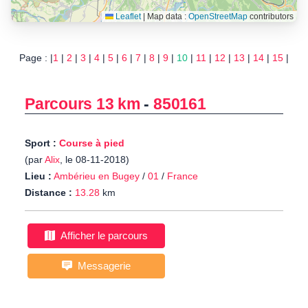
Leaflet
|
Map data :
OpenStreetMap
contributors
Page : |
1
|
2
|
3
|
4
|
5
|
6
|
7
|
8
|
9
|
10
|
11
|
12
|
13
|
14
|
15
|
Parcours 13 km
-
850161
Sport :
Course à pied
(par
Alix
, le 08-11-2018)
Lieu :
Ambérieu en Bugey
/
01
/
France
Distance :
13.28
km
Afficher le parcours
Messagerie