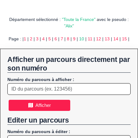
Département sélectionné :
"Toute la France"
avec le pseudo :
"Alix"
Page : |
1
|
2
|
3
|
4
|
5
|
6
|
7
|
8
|
9
|
10
|
11
|
12
|
13
|
14
|
15
|
Afficher un parcours directement par
son numéro
Numéro du parcours à afficher :
Afficher
Editer un parcours
Numéro du parcours à éditer :