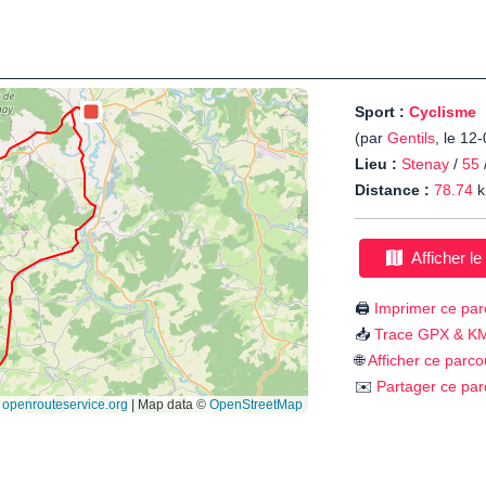
Sport :
Cyclisme
(par
Gentils
, le 12
Lieu :
Stenay
/
55
Distance :
78.74
k
Afficher le
🖨️
Imprimer ce par
📥
Trace GPX & K
🌐
Afficher ce parco
✉️
Partager ce par