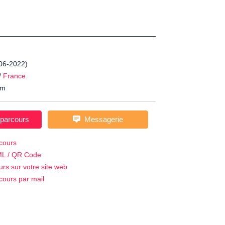
-06-2022)
/
France
m
 parcours
Messagerie
cours
ML / QR Code
urs sur votre site web
cours par mail