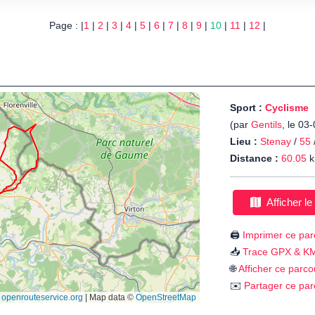
Page : |
1
|
2
|
3
|
4
|
5
|
6
|
7
|
8
|
9
|
10
|
11
|
12
|
Sport :
Cyclisme
(par
Gentils
, le 03
Lieu :
Stenay
/
55
Distance :
60.05
k
Afficher le
🖨️
Imprimer ce par
📥
Trace GPX & K
🌐
Afficher ce parco
✉️
Partager ce par