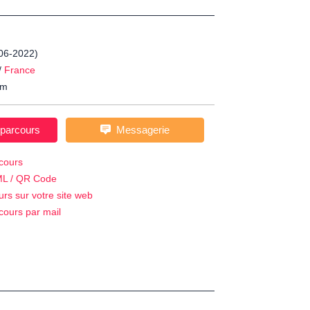
-06-2022)
/
France
m
 parcours
Messagerie
cours
ML / QR Code
urs sur votre site web
cours par mail