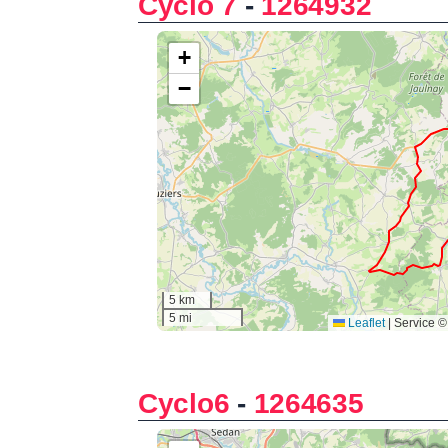
Cyclo 7
-
1264932
Cyclo6
-
1264635