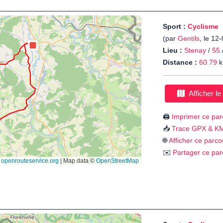
Sport :
Cyclisme
(par
Gentils
, le 12
Lieu :
Stenay
/
55
Distance :
60.79
k
Afficher le
🖨️
Imprimer ce par
📥
Trace GPX & K
🌐
Afficher ce parco
✉️
Partager ce par