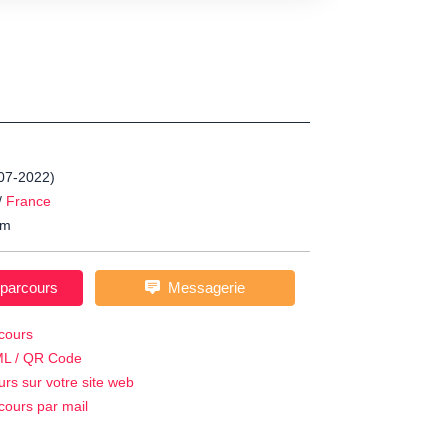
-07-2022)
/
France
m
 parcours
Messagerie
cours
ML / QR Code
urs sur votre site web
cours par mail