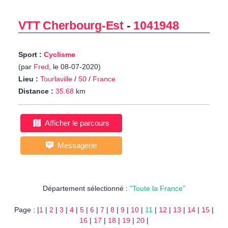
VTT Cherbourg-Est
-
1041948
Sport :
Cyclisme
(par
Fred
, le 08-07-2020)
Lieu :
Tourlaville
/
50
/
France
Distance :
35.68
km
Afficher le parcours
Messagerie
Département sélectionné :
"Toute la France"
Page : |
1
|
2
|
3
|
4
|
5
|
6
|
7
|
8
|
9
|
10
|
11
|
12
|
13
|
14
|
15
|
16
|
17
|
18
|
19
|
20
|