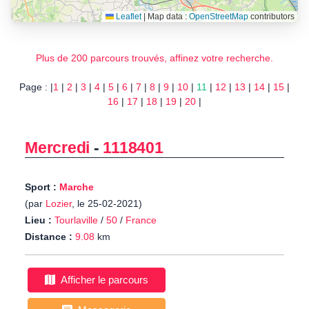
Leaflet
|
Map data :
OpenStreetMap
contributors
Plus de 200 parcours trouvés, affinez votre recherche.
Page : |
1
|
2
|
3
|
4
|
5
|
6
|
7
|
8
|
9
|
10
|
11
|
12
|
13
|
14
|
15
|
16
|
17
|
18
|
19
|
20
|
Mercredi
-
1118401
Sport :
Marche
(par
Lozier
, le 25-02-2021)
Lieu :
Tourlaville
/
50
/
France
Distance :
9.08
km
Afficher le parcours