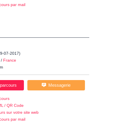
cours par mail
 29-07-2017)
/
France
m
 parcours
Messagerie
cours
ML / QR Code
urs sur votre site web
cours par mail