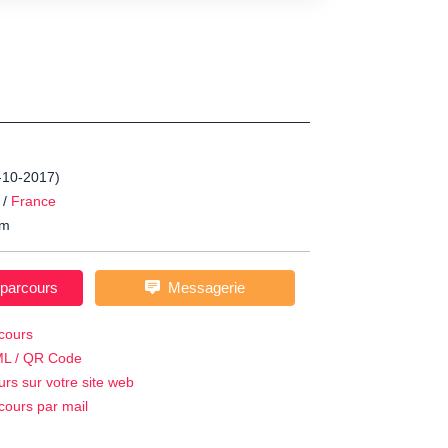
3-10-2017)
/
France
m
 parcours
Messagerie
cours
ML / QR Code
urs sur votre site web
cours par mail