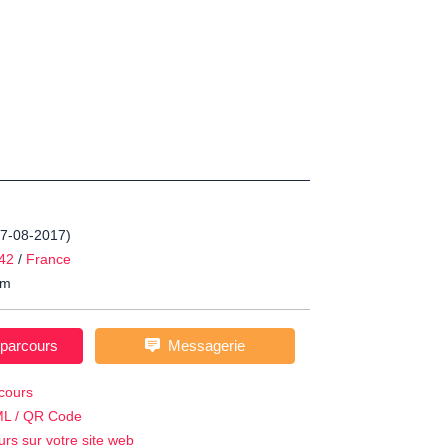
 17-08-2017)
42
/
France
m
 parcours
Messagerie
cours
ML / QR Code
urs sur votre site web