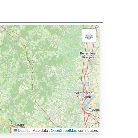
Leaflet
|
Map data :
OpenStreetMap
contributors