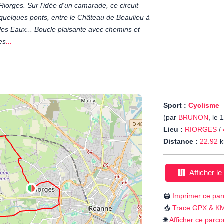
iorges. Sur l'idée d'un camarade, ce circuit
uelques ponts, entre le Château de Beaulieu à
les Eaux... Boucle plaisante avec chemins et
es
...
Sport :
Cyclisme
(par
BRUNON
, le
Lieu :
RIORGES
/
Distance :
22.92
k
Afficher le
🖨️
Imprimer ce par
📥
Trace GPX & K
🌐
Afficher ce parco