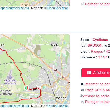
✉️
Partager ce par
Sport :
Cyclisme
(par
BRUNON
, le
Lieu :
Riorges
/
42
Distance :
27.57
k
Afficher le
🖨️
Imprimer ce par
📥
Trace GPX & K
🌐
Afficher ce parco
✉️
Partager ce par