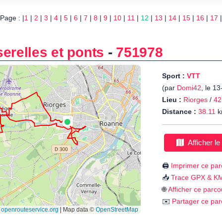
Page : |
1
|
2
|
3
|
4
|
5
|
6
|
7
|
8
|
9
|
10
|
11
|
12
|
13
|
14
|
15
|
16
|
17
|
erelles et ponts
-
751978
Sport :
VTT
(par
Domi42
, le 1
Lieu :
Riorges
/
42
Distance :
38.11
k
Afficher le
🖨️
Imprimer ce par
📥
Trace GPX & K
🌐
Afficher ce parco
✉️
Partager ce par