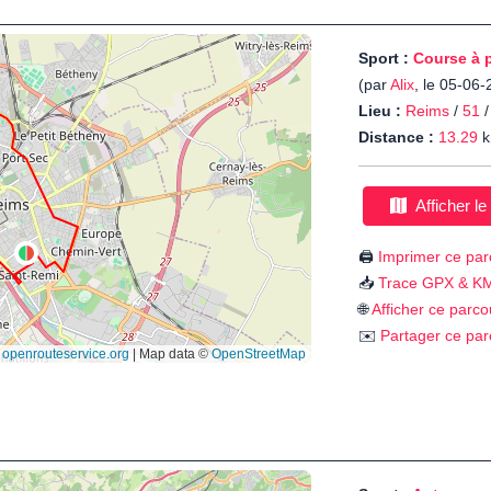
Sport :
Course à 
(par
Alix
, le 05-06
Lieu :
Reims
/
51
Distance :
13.29
k
Afficher le
🖨️
Imprimer ce par
📥
Trace GPX & K
🌐
Afficher ce parco
✉️
Partager ce par