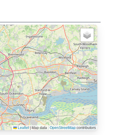
Leaflet
|
Map data :
OpenStreetMap
contributors