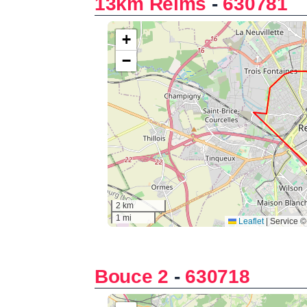
13km Reims
-
630781
Bouce 2
-
630718