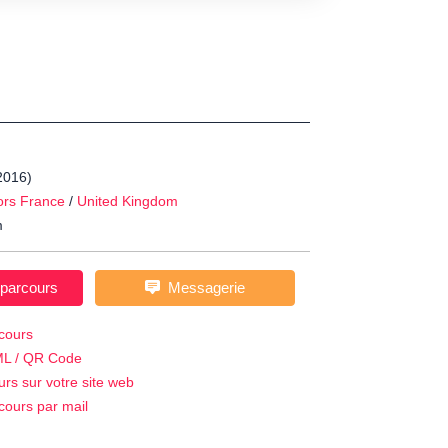
-2016)
ors France
/
United Kingdom
m
 parcours
Messagerie
cours
ML / QR Code
urs sur votre site web
cours par mail