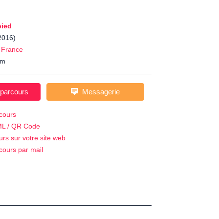
pied
-2016)
/
France
m
 parcours
Messagerie
cours
ML / QR Code
urs sur votre site web
cours par mail