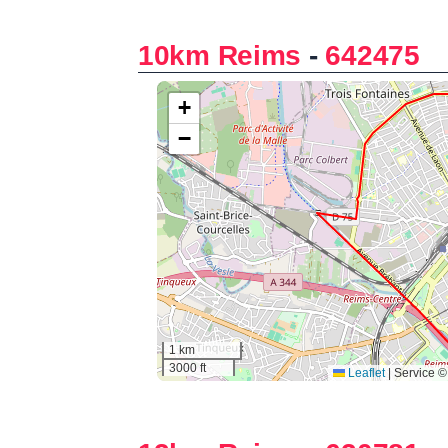
10km Reims
-
642475