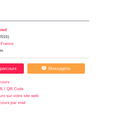
pied
-2016)
/
France
m
 parcours
Messagerie
cours
ML / QR Code
urs sur votre site web
cours par mail