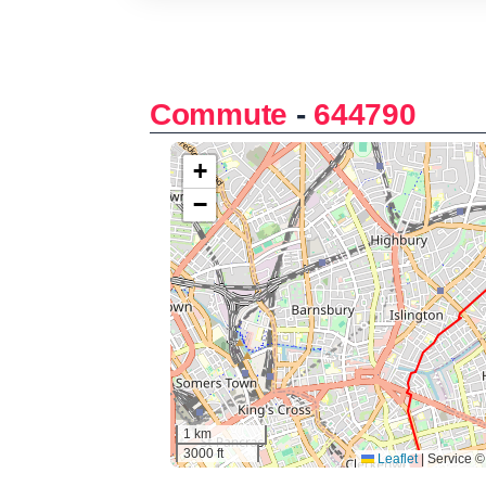
Commute
-
644790