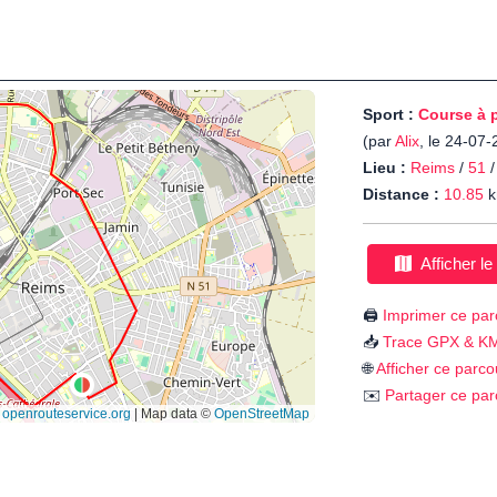
Sport :
Course à 
(par
Alix
, le 24-07
Lieu :
Reims
/
51
Distance :
10.85
k
Afficher le
🖨️
Imprimer ce par
📥
Trace GPX & K
🌐
Afficher ce parco
✉️
Partager ce par