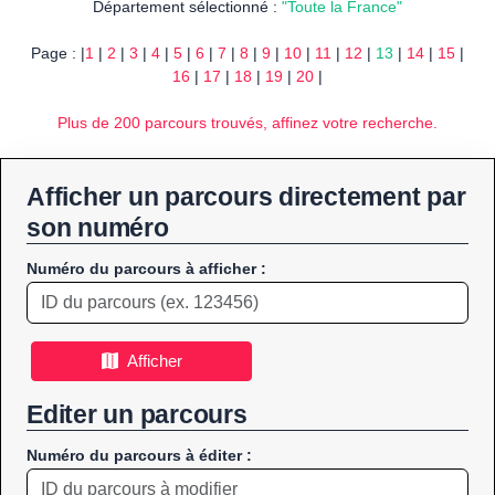
Département sélectionné :
"Toute la France"
Page : |
1
|
2
|
3
|
4
|
5
|
6
|
7
|
8
|
9
|
10
|
11
|
12
|
13
|
14
|
15
|
16
|
17
|
18
|
19
|
20
|
Plus de 200 parcours trouvés, affinez votre recherche.
Afficher un parcours directement par
son numéro
Numéro du parcours à afficher :
Afficher
Editer un parcours
Numéro du parcours à éditer :