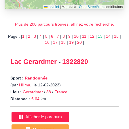
Leaflet
|
Map data :
OpenStreetMap
contributors
Plus de 200 parcours trouvés, affinez votre recherche.
Page : |
1
|
2
|
3
|
4
|
5
|
6
|
7
|
8
|
9
|
10
|
11
|
12
|
13
|
14
|
15
|
16
|
17
|
18
|
19
|
20
|
Lac Gerardmer
-
1322820
Sport :
Randonnée
(par
Hillma,
, le 12-02-2023)
Lieu :
Gerardmer
/
88
/
France
Distance :
6.64
km
Afficher le parcours