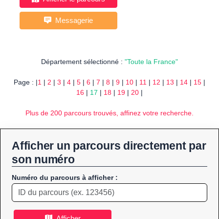
Messagerie
Département sélectionné :
"Toute la France"
Page : |
1
|
2
|
3
|
4
|
5
|
6
|
7
|
8
|
9
|
10
|
11
|
12
|
13
|
14
|
15
|
16
|
17
|
18
|
19
|
20
|
Plus de 200 parcours trouvés, affinez votre recherche.
Afficher un parcours directement par
son numéro
Numéro du parcours à afficher :
Afficher