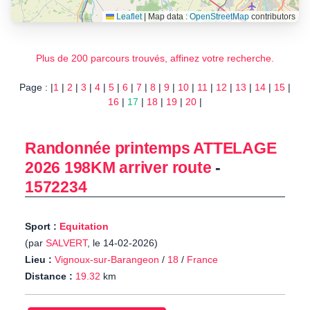
Leaflet
|
Map data :
OpenStreetMap
contributors
Plus de 200 parcours trouvés, affinez votre recherche.
Page : |
1
|
2
|
3
|
4
|
5
|
6
|
7
|
8
|
9
|
10
|
11
|
12
|
13
|
14
|
15
|
16
|
17
|
18
|
19
|
20
|
Randonnée printemps ATTELAGE
2026 198KM arriver route
-
1572234
Sport :
Equitation
(par
SALVERT
, le 14-02-2026)
Lieu :
Vignoux-sur-Barangeon
/
18
/
France
Distance :
19.32
km