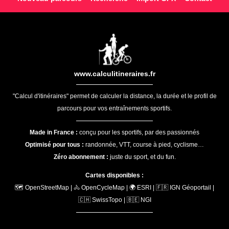
www.calculitineraires.fr
"Calcul d'itinéraires" permet de calculer la distance, la durée et le profil de
parcours pour vos entraînements sportifs.
Made in France :
conçu pour les sportifs, par des passionnés
Optimisé pour tous :
randonnée, VTT, course à pied, cyclisme…
Zéro abonnement :
juste du sport, et du fun.
Cartes disponibles :
🗺️ OpenStreetMap | 🚴 OpenCycleMap | 🌍 ESRI | 🇫🇷 IGN Géoportail |
🇨🇭 SwissTopo | 🇧🇪 NGI