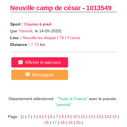
Neuville camp de césar
-
1013549
Sport :
Course à pied
(par
Yannick
, le 14-05-2020)
Lieu :
Neuville les dieppe
/
76
/
France
Distance :
7.74
km
Afficher le parcours
Messagerie
Département sélectionné :
"Toute la France"
avec le pseudo :
"yannick"
Page : |
1
|
2
|
3
|
4
|
5
|
6
|
7
|
8
|
9
|
10
|
11
|
12
|
13
|
14
|
15
|
16
|
17
|
18
|
19
|
20
|