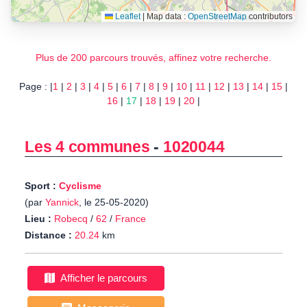
Leaflet
|
Map data :
OpenStreetMap
contributors
Plus de 200 parcours trouvés, affinez votre recherche.
Page : |
1
|
2
|
3
|
4
|
5
|
6
|
7
|
8
|
9
|
10
|
11
|
12
|
13
|
14
|
15
|
16
|
17
|
18
|
19
|
20
|
Les 4 communes
-
1020044
Sport :
Cyclisme
(par
Yannick
, le 25-05-2020)
Lieu :
Robecq
/
62
/
France
Distance :
20.24
km
Afficher le parcours