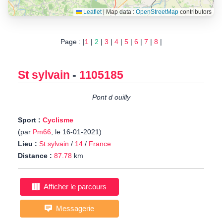
Leaflet
|
Map data :
OpenStreetMap
contributors
Page : |
1
|
2
|
3
|
4
|
5
|
6
|
7
|
8
|
St sylvain
-
1105185
Pont d ouilly
Sport :
Cyclisme
(par
Pm66
, le 16-01-2021)
Lieu :
St sylvain
/
14
/
France
Distance :
87.78
km
Afficher le parcours
Messagerie