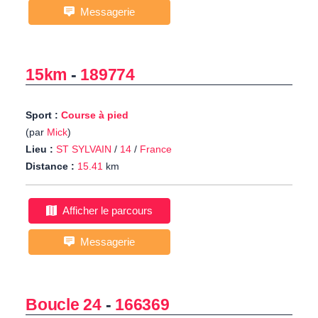
Messagerie
15km
-
189774
Sport :
Course à pied
(par
Mick
)
Lieu :
ST SYLVAIN
/
14
/
France
Distance :
15.41
km
Afficher le parcours
Messagerie
Boucle 24
-
166369