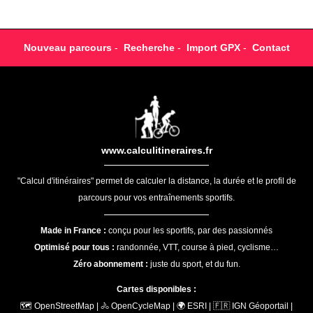
Nouveau parcours
-
Recherche
-
Import GPX
-
Contact
www.calculitineraires.fr
"Calcul d'itinéraires" permet de calculer la distance, la durée et le profil de
parcours pour vos entraînements sportifs.
Made in France :
conçu pour les sportifs, par des passionnés
Optimisé pour tous :
randonnée, VTT, course à pied, cyclisme…
Zéro abonnement :
juste du sport, et du fun.
Cartes disponibles :
🗺️ OpenStreetMap | 🚴 OpenCycleMap | 🌍 ESRI | 🇫🇷 IGN Géoportail |