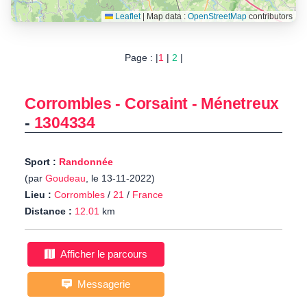
Leaflet
|
Map data :
OpenStreetMap
contributors
Page : |
1
|
2
|
Corrombles - Corsaint - Ménetreux
-
1304334
Sport :
Randonnée
(par
Goudeau
, le 13-11-2022)
Lieu :
Corrombles
/
21
/
France
Distance :
12.01
km
Afficher le parcours
Messagerie