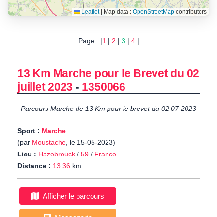
Leaflet
|
Map data :
OpenStreetMap
contributors
Page : |
1
|
2
|
3
|
4
|
13 Km Marche pour le Brevet du 02
juillet 2023
-
1350066
Parcours Marche de 13 Km pour le brevet du 02 07 2023
Sport :
Marche
(par
Moustache
, le 15-05-2023)
Lieu :
Hazebrouck
/
59
/
France
Distance :
13.36
km
Afficher le parcours