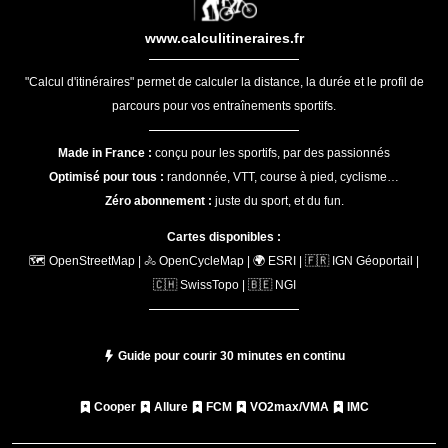
www.calculitineraires.fr
"Calcul d'itinéraires" permet de calculer la distance, la durée et le profil de
parcours pour vos entraînements sportifs.
Made in France :
conçu pour les sportifs, par des passionnés
Optimisé pour tous :
randonnée, VTT, course à pied, cyclisme…
Zéro abonnement :
juste du sport, et du fun.
Cartes disponibles :
🗺️ OpenStreetMap | 🚴 OpenCycleMap | 🌍 ESRI | 🇫🇷 IGN Géoportail |
🇨🇭 SwissTopo | 🇧🇪 NGI
Guide pour courir 30 minutes en continu
Cooper
Allure
FCM
VO2max/VMA
IMC