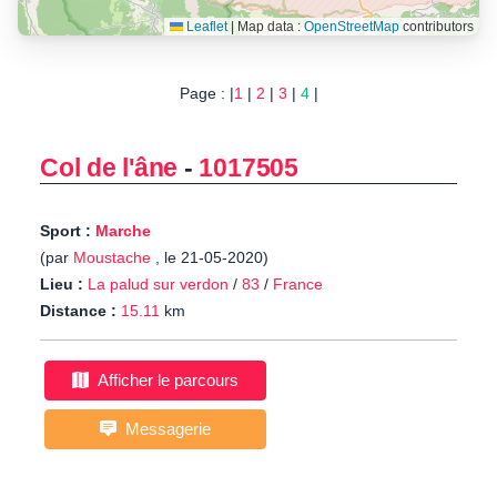
Leaflet
|
Map data :
OpenStreetMap
contributors
Page : |
1
|
2
|
3
|
4
|
Col de l'âne
-
1017505
Sport :
Marche
(par
Moustache
, le 21-05-2020)
Lieu :
La palud sur verdon
/
83
/
France
Distance :
15.11
km
Afficher le parcours
Messagerie